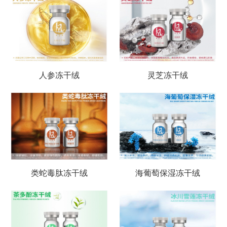
人参冻干绒
灵芝冻干绒
类蛇毒肽冻干绒
海葡萄保湿冻干绒