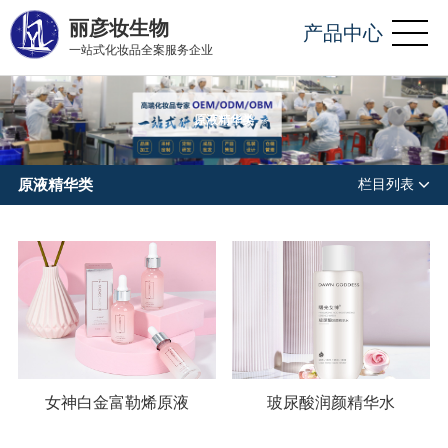
丽彦妆生物
产品中心
一站式化妆品全案服务企业
原液精华类
原液精华类
栏目列表
女神白金富勒烯原液
玻尿酸润颜精华水