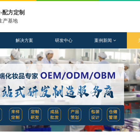
-配方定制
工生产基地
解决方案
研发中心
案例新闻