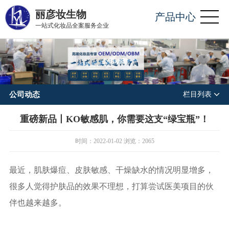
丽彦妆生物
产品中心
一站式化妆品全案服务企业
公司动态
公司动态
栏目列表
重磅新品丨KO敏感肌，你需要这支“绿宝瓶”！
时间：2022-01-02 浏览：2065
最近，肌肤爆痘、皮肤敏感、干燥缺水的情况明显增多，
很多人觉得护肤品的效果不理想，打算尝试医美项目的伙
伴也越来越多。